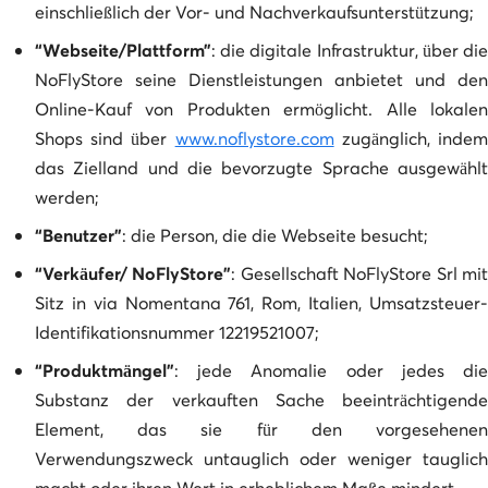
einschließlich der Vor- und Nachverkaufsunterstützung;
“Webseite/Plattform”
: die digitale Infrastruktur, über die
NoFlyStore seine Dienstleistungen anbietet und den
Online-Kauf von Produkten ermöglicht. Alle lokalen
Shops sind über
www.noflystore.com
zugänglich, inde
das Zielland und die bevorzugte Sprache ausgewählt
werden;
“Benutzer”
: die Person, die die Webseite besucht;
“Verkäufer/ NoFlyStore”
: Gesellschaft NoFlyStore Srl mi
Sitz in via Nomentana 761, Rom, Italien, Umsatzsteuer-
Identifikationsnummer 12219521007;
“Produktmängel”
: jede Anomalie oder jedes die
Substanz der verkauften Sache beeinträchtigende
Element, das sie für den vorgesehenen
Verwendungszweck untauglich oder weniger tauglich
macht oder ihren Wert in erheblichem Maße mindert.